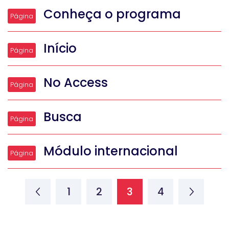
Conheça o programa
Página
Início
Página
No Access
Página
Busca
Página
Módulo internacional
Página
1
2
3
4